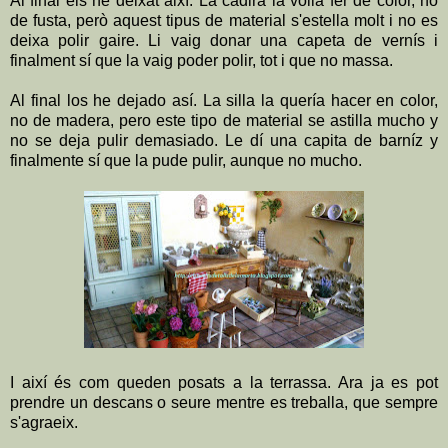
Al final els he deixat així. La cadira la volia fer de color, no
de fusta, però aquest tipus de material s'estella molt i no es
deixa polir gaire. Li vaig donar una capeta de vernís i
finalment sí que la vaig poder polir, tot i que no massa.
Al final los he dejado así. La silla la quería hacer en color,
no de madera, pero este tipo de material se astilla mucho y
no se deja pulir demasiado. Le dí una capita de barníz y
finalmente sí que la pude pulir, aunque no mucho.
I així és com queden posats a la terrassa. Ara ja es pot
prendre un descans o seure mentre es treballa, que sempre
s'agraeix.